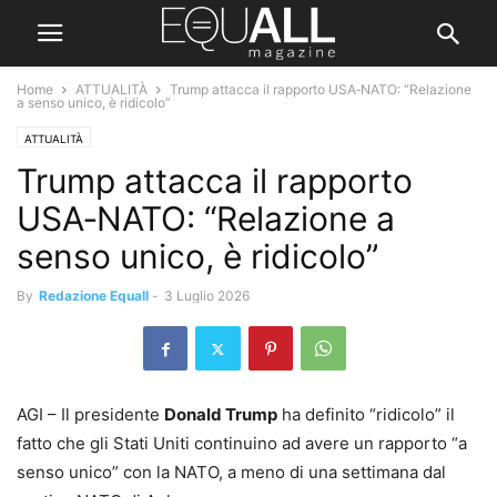
Home
ATTUALITÀ
Trump attacca il rapporto USA‑NATO: “Relazione
a senso unico, è ridicolo”
ATTUALITÀ
Trump attacca il rapporto
USA‑NATO: “Relazione a
senso unico, è ridicolo”
By
Redazione Equall
-
3 Luglio 2026
AGI – Il presidente
Donald Trump
ha definito “ridicolo” il
fatto che gli Stati Uniti continuino ad avere un rapporto “a
senso unico” con la NATO, a meno di una settimana dal