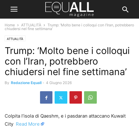
Home
ATTUALITÀ
Trump: ‘Molto bene i colloqui con l’Iran, potrebbero
chiudersi nel fine settimana’
ATTUALITÀ
Trump: ‘Molto bene i colloqui
con l’Iran, potrebbero
chiudersi nel fine settimana’
By
Redazione Equall
-
4 Giugno 2026
Colpita l’isola di Qaeshm, e i pasdaran attaccano Kuwait
City ​
Read More