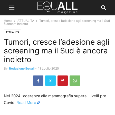
Home
ATTUALITÀ
Tumori, cresce l’adesione agli screening ma il Sud
è ancora indietro
ATTUALITÀ
Tumori, cresce l’adesione agli
screening ma il Sud è ancora
indietro
By
Redazione Equall
-
11 Luglio 2025
Nel 2024 l’aderenza alla mammografia supera i livelli pre-
Covid ​
Read More