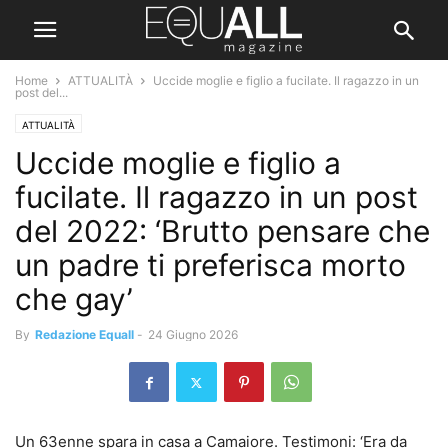
Home
ATTUALITÀ
Uccide moglie e figlio a fucilate. Il ragazzo in un
post del...
ATTUALITÀ
Uccide moglie e figlio a
fucilate. Il ragazzo in un post
del 2022: ‘Brutto pensare che
un padre ti preferisca morto
che gay’
By
Redazione Equall
-
24 Giugno 2026
Un 63enne spara in casa a Camaiore. Testimoni: ‘Era da