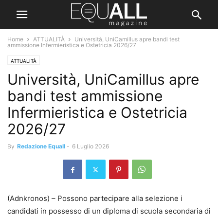
Home
ATTUALITÀ
Università, UniCamillus apre bandi test
ammissione Infermieristica e Ostetricia 2026/27
ATTUALITÀ
Università, UniCamillus apre
bandi test ammissione
Infermieristica e Ostetricia
2026/27
By
Redazione Equall
-
6 Luglio 2026
(Adnkronos) – Possono partecipare alla selezione i
candidati in possesso di un diploma di scuola secondaria di