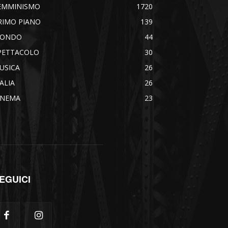
EMMINISMO
1720
RIMO PIANO
139
ONDO
44
PETTACOLO
30
USICA
26
TALIA
26
INEMA
23
EGUICI