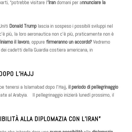
arti, “potrebbe visitare l
‘Iran
domani per a
nnunciare la
Uniti
Donald Trump
lascia in sospeso i possibili sviluppi nel
 c’è più, la loro aeronautica non c’è più, praticamente non è
finiamo il lavoro
, oppure
firmeranno un accordo?
Vedremo
dei cadetti della Guardia costiera americana, in
DOPO L’HAJJ
bbe tenersi a Islamabad dopo l’Hajj,
il periodo di pellegrinaggio
te al Arabyia. Il pellegrinaggio inizierà lunedì prossimo, il
BILITÀ ALLA DIPLOMAZIA CON L’IRAN”
ato che intende dare una
nuova possibilità
alla
diplomazia