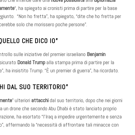
amente
“, ha spiegato ai cronisti prima di partire per la base
iunto. “Non ho fretta”, ha spiegato, “dite che ho fretta per
piacerebbe solo che morissero poche persone”.
QUELLO CHE DICO IO”
trollo sulle iniziative del premier israeliano
Benjamin
ssicurato
Donald Trump
alla stampa prima di partire per la
 ha insistito Trump. “È un premier di guerra”, ha ricordato.
CHI DAL SUO TERRITORIO”
mente
” ulteriori
attacchi
dal suo territorio, dopo che nei giorni
da un drone che secondo Abu Dhabi è stato lanciato proprio
hiarazione, ha esortato “l’Iraq a impedire urgentemente e senza
torio”, affermando la “necessità di affrontare tali minacce con