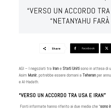
“VERSO UN ACCORDO TRA I
“NETANYAHU FARÀ 
Facebook
Share
AGI – I negoziati tra
Iran
e
Stati Uniti
sono in attesa di u
Asim
Munir
, potrebbe essere domani a
Teheran
per annun
e Al-Hadath.
“VERSO UN ACCORDO TRA USA E IRAN”
Fonti informate hanno riferito ai due media che “
sono i