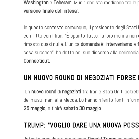
Washington
e
Teheran
“. Munir, che sta mediando tra le p
versione finale dell’intesa
“.
In questo contesto comunque, il presidente degli Stati 
conflitto con l’Iran. “È sparito tutto, la loro marina non
rimasto quasi nulla. L’unica
domanda
è:
interveniamo
e
cosa succede”, ha detto nel suo discorso alla cerimonia 
Connecticut
.
UN NUOVO ROUND DI NEGOZIATI FORSE 
Un
nuovo round
di
negoziati
tra Iran e Stati Uniti potre
dei musulmani alla Mecca. Lo hanno riferito fonti informa
25 maggio
, e finirà
sabato 30 maggio
.
TRUMP: “VOGLIO DARE UNA NUOVA POSSI
Intanto presidente americano
Donald Trump
ha assicur