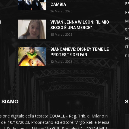
F
CAMBIA
26 Marzo 2025
P
M
I
VIVIAN JENNA WILSON: “IL MIO
SESSO È UNA MERCE”
S
15 Marzo 2025
M
I
BIANCANEVE: DISNEY TEME LE
PROTESTE DEI FAN
C
12 Marzo 2025
I SIAMO
S
sione digitale della testata EQUALL - Reg. Trib. di Milano n.
 del 10/10/2023. Proprietario ed editore: Virgo Reti e Media
r.l. | Sede Legale: Milano Via G. B. Pergolesi 2 - 20124 MI |