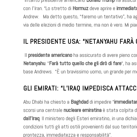
con l’Iran. “Lo stretto di
Hormuz
deve aprire e
immediat
Andrew. Ma detto questo, “faremo un tentativo”, ha agg
via delle elezioni di medio termine, ma non è vero. Mi 
IL PRESIDENTE USA: “NETANYAHU FARÀ 
Il
presidente americano
ha assicurato di avere pieno con
Netanyahu
. “
Farà tutto quello che gli dirò di fare
“, ha a
base Andrews. “È un bravissimo uomo, un grande per me”,
GLI EMIRATI: “L’IRAQ IMPEDISCA ATTAC
Abu Dhabi ha chiesto a
Baghdad
di impedire “
immediata
scorsi una centrale
nucleare emiratina
è stata colpita 
dall’Iraq
. Il ministero degli Esteri emiratino, in una dic
condizioni tutti gli atti ostili provenienti dal suo terri
prontezza, immediatezza e responsabilità”.