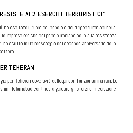
RESISTE AI 2 ESERCITI TERRORISTICI”
i
, ha esaltato il ruolo del popolo e dei dirigenti iraniani nella
 alle imprese eroiche del popolo iraniano nella sua resistenza
i”, ha scritto in un messaggio nel secondo anniversario della
icottero.
 PER TEHERAN
aggio per
Teheran
dove avrà colloqui con
funzionari iraniani
. Lo
Tasnim.
Islamabad
continua a guidare gli sforzi di mediazione