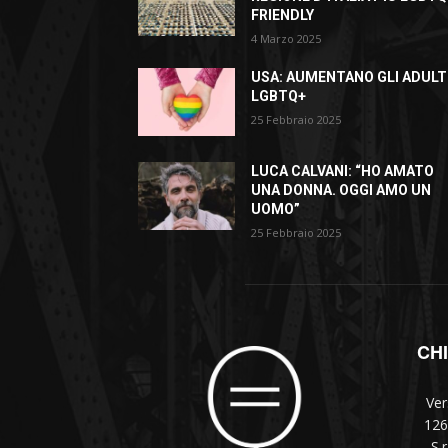
FRIENDLY
4 Marzo 2025
USA: AUMENTANO GLI ADULT
LGBTQ+
25 Febbraio 2025
LUCA CALVANI: “HO AMATO
UNA DONNA. OGGI AMO UN
UOMO”
25 Febbraio 2025
CH
Ver
126
S.