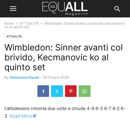
Home
ATTUALITÀ
Wimbledon: Sinner avanti col brivido, Kecmanovic
ko al quinto set
ATTUALITÀ
Wimbledon: Sinner avanti col
brivido, Kecmanovic ko al
quinto set
By
Redazione Equall
-
29 Giugno 2026
L’altoatesino rimonta due volte e chiude 4-6 6-3 6-7 6-2 6-
3 ​
Read More