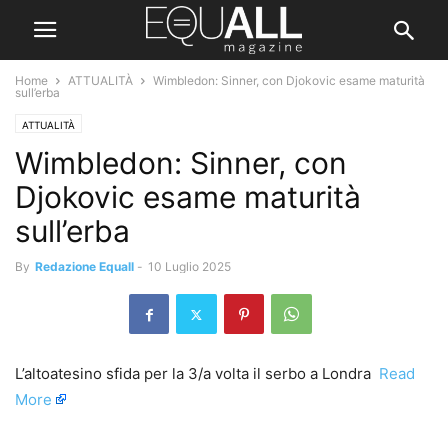
Home
ATTUALITÀ
Wimbledon: Sinner, con Djokovic esame maturità
sull’erba
ATTUALITÀ
Wimbledon: Sinner, con
Djokovic esame maturità
sull’erba
By
Redazione Equall
-
10 Luglio 2025
L’altoatesino sfida per la 3/a volta il serbo a Londra ​
Read
More