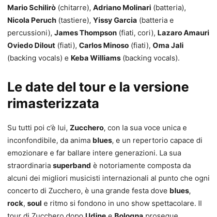
Mario Schilirò
(chitarre),
Adriano Molinari
(batteria),
Nicola Peruch
(tastiere),
Yissy Garcia
(batteria e
percussioni),
James Thompson
(fiati, cori),
Lazaro Amauri
Oviedo Dilout
(fiati),
Carlos Minoso
(fiati),
Oma Jali
(backing vocals) e
Keba Williams
(backing vocals).
Le date del tour e la versione
rimasterizzata
Su tutti poi c’è lui,
Zucchero
, con la sua voce unica e
inconfondibile, da anima
blues
, e un repertorio capace di
emozionare e far ballare intere generazioni. La sua
straordinaria
superband
è notoriamente composta da
alcuni dei migliori musicisti internazionali al punto che ogni
concerto di Zucchero, è una grande festa dove
blues
,
rock
,
soul
e ritmo si fondono in uno show spettacolare. Il
tour di Zucchero dopo
Udine
e
Bologna
prosegue