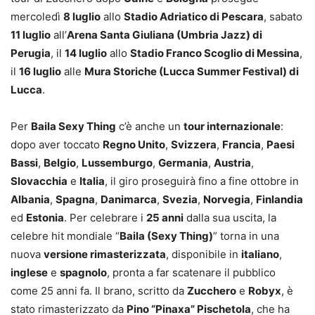
mercoledì
8 luglio
allo
Stadio Adriatico di Pescara
, sabato
11 luglio
all’
Arena Santa Giuliana (Umbria Jazz) di
Perugia
, il
14 luglio
allo
Stadio Franco Scoglio di Messina
,
il
16 luglio
alle
Mura Storiche (Lucca Summer Festival) di
Lucca
.
Per
Baila Sexy Thing
c’è anche un
tour internazionale
:
dopo aver toccato
Regno Unito
,
Svizzera
,
Francia
,
Paesi
Bassi
,
Belgio
,
Lussemburgo
,
Germania
,
Austria
,
Slovacchia
e
Italia
, il giro proseguirà fino a fine ottobre in
Albania
,
Spagna
,
Danimarca
,
Svezia
,
Norvegia
,
Finlandia
ed
Estonia
. Per celebrare i
25 anni
dalla sua uscita, la
celebre hit mondiale “
Baila (Sexy Thing)
” torna in una
nuova
versione rimasterizzata
, disponibile in
italiano
,
inglese
e
spagnolo
, pronta a far scatenare il pubblico
come 25 anni fa. Il brano, scritto da
Zucchero
e
Robyx
, è
stato rimasterizzato da
Pino “Pinaxa” Pischetola
, che ha