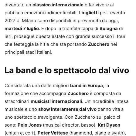
diventato un
classico internazionale
e far vivere al
pubblico emozioni indimenticabili. I
biglietti
per l’evento
2027 di Milano sono disponibili in prevendita da oggi,
martedì 7 luglio
. E dopo la trionfale tappa di
Bologna
di
ieri, prosegue questa estate con grande successo il tour
che festeggia la hit e che sta portando
Zucchero
nei
principali stadi italiani.
La band e lo spettacolo dal vivo
Considerata una delle migliori
band in Europa
, la
formazione che accompagna
Zucchero
è composta da
straordinari
musicisti internazionali
. Un’incredibile intesa
musicale e uno
show interamente dal vivo
danno vita a
uno spettacolo travolgente. Con Zucchero sul palco ci
sono:
Polo Jones
(musical director, basso),
Kat Dyson
(chitarre, cori),
Peter Vettese
(hammond, piano e synth),