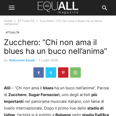
Home
ATTUALITÀ
Zucchero: “Chi non ama il blues ha un buco
nell’anima”
ATTUALITÀ
Zucchero: “Chi non ama il
blues ha un buco nell’anima”
By
Redazione Equall
-
7 Luglio 2026
AGI
– “Chi non ama il
blues
ha un buco nell’anima”. Parola
di
Zucchero
,
Sugar Fornaciari
, uno degli artisti
più
importanti
nel panorama musicale italiano, con fama di
livello internazionale. Dopo il primo live dello
stadio di
Udine
, l’artista si è esibito a
Bologna
nello
stadio Dall’Ara