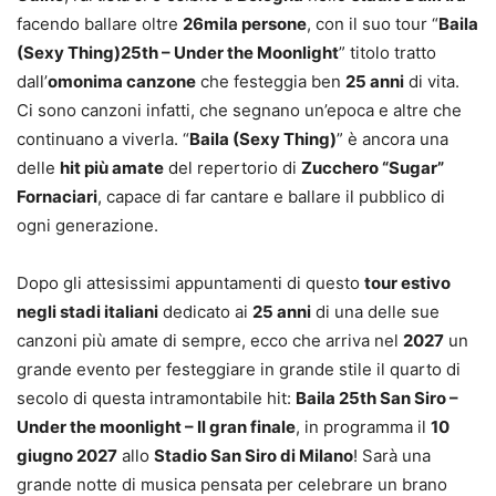
facendo ballare oltre
26mila persone
, con il suo tour “
Baila
(Sexy Thing)25th – Under the Moonlight
” titolo tratto
dall’
omonima canzone
che festeggia ben
25 anni
di vita.
Ci sono canzoni infatti, che segnano un’epoca e altre che
continuano a viverla. “
Baila (Sexy Thing)
” è ancora una
delle
hit più amate
del repertorio di
Zucchero “Sugar”
Fornaciari
, capace di far cantare e ballare il pubblico di
ogni generazione.
Dopo gli attesissimi appuntamenti di questo
tour estivo
negli stadi italiani
dedicato ai
25 anni
di una delle sue
canzoni più amate di sempre, ecco che arriva nel
2027
un
grande evento per festeggiare in grande stile il quarto di
secolo di questa intramontabile hit:
Baila 25th San Siro –
Under the moonlight – Il gran finale
, in programma il
10
giugno 2027
allo
Stadio San Siro di Milano
! Sarà una
grande notte di musica pensata per celebrare un brano