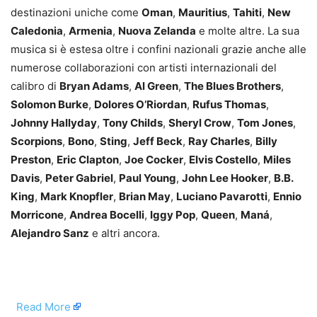
destinazioni uniche come
Oman
,
Mauritius
,
Tahiti
,
New
Caledonia
,
Armenia
,
Nuova Zelanda
e molte altre. La sua
musica si è estesa oltre i confini nazionali grazie anche alle
numerose collaborazioni con artisti internazionali del
calibro di
Bryan Adams
,
Al Green
,
The Blues Brothers
,
Solomon Burke
,
Dolores O’Riordan
,
Rufus Thomas
,
Johnny Hallyday
,
Tony Childs
,
Sheryl Crow
,
Tom Jones
,
Scorpions
,
Bono
,
Sting
,
Jeff Beck
,
Ray Charles
,
Billy
Preston
,
Eric Clapton
,
Joe Cocker
,
Elvis Costello
,
Miles
Davis
,
Peter Gabriel
,
Paul Young
,
John Lee Hooker
,
B.B.
King
,
Mark Knopfler
,
Brian May
,
Luciano Pavarotti
,
Ennio
Morricone
,
Andrea Bocelli
,
Iggy Pop
,
Queen
,
Maná
,
Alejandro Sanz
e altri ancora.
​
Read More